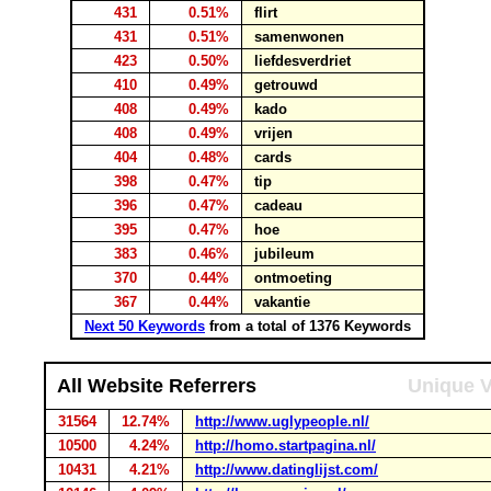
431
0.51%
flirt
431
0.51%
samenwonen
423
0.50%
liefdesverdriet
410
0.49%
getrouwd
408
0.49%
kado
408
0.49%
vrijen
404
0.48%
cards
398
0.47%
tip
396
0.47%
cadeau
395
0.47%
hoe
383
0.46%
jubileum
370
0.44%
ontmoeting
367
0.44%
vakantie
Next 50 Keywords
from a total of 1376 Keywords
All Website Referrers
Unique V
31564
12.74%
http://www.uglypeople.nl/
10500
4.24%
http://homo.startpagina.nl/
10431
4.21%
http://www.datinglijst.com/