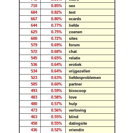
710
0.85%
sex
684
0.82%
test
667
0.80%
ecards
644
0.77%
liefde
625
0.75%
zoenen
600
0.72%
sites
579
0.69%
forum
572
0.68%
chat
545
0.65%
relatie
536
0.64%
erotiek
534
0.64%
vrijgezellen
523
0.63%
liefdesproblemen
505
0.60%
partner
493
0.59%
bioscoop
483
0.58%
love
480
0.57%
hulp
473
0.56%
verloving
463
0.55%
blind
458
0.55%
datingsite
436
0.52%
vriendin