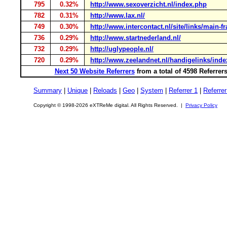
795
0.32%
http://www.sexoverzicht.nl/index.php
782
0.31%
http://www.lax.nl/
749
0.30%
http://www.intercontact.nl/site/links/main-
736
0.29%
http://www.startnederland.nl/
732
0.29%
http://uglypeople.nl/
720
0.29%
http://www.zeelandnet.nl/handigelinks/ind
Next 50 Website Referrers
from a total of 4598 Referre
Summary
|
Unique
|
Reloads
|
Geo
|
System
|
Referrer 1
|
Referrer
Copyright © 1998-2026 eXTReMe digital. All Rights Reserved. |
Privacy Policy