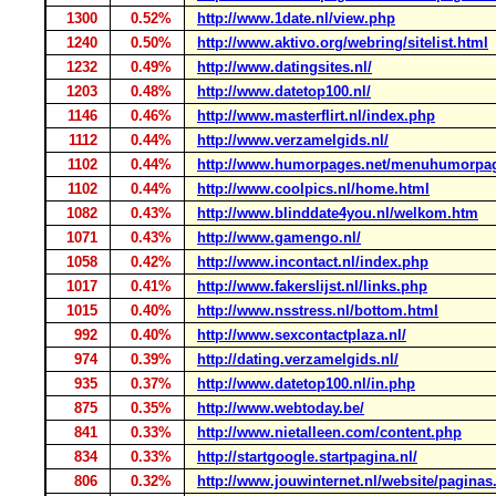
1300
0.52%
http://www.1date.nl/view.php
1240
0.50%
http://www.aktivo.org/webring/sitelist.html
1232
0.49%
http://www.datingsites.nl/
1203
0.48%
http://www.datetop100.nl/
1146
0.46%
http://www.masterflirt.nl/index.php
1112
0.44%
http://www.verzamelgids.nl/
1102
0.44%
http://www.humorpages.net/menuhumorpa
1102
0.44%
http://www.coolpics.nl/home.html
1082
0.43%
http://www.blinddate4you.nl/welkom.htm
1071
0.43%
http://www.gamengo.nl/
1058
0.42%
http://www.incontact.nl/index.php
1017
0.41%
http://www.fakerslijst.nl/links.php
1015
0.40%
http://www.nsstress.nl/bottom.html
992
0.40%
http://www.sexcontactplaza.nl/
974
0.39%
http://dating.verzamelgids.nl/
935
0.37%
http://www.datetop100.nl/in.php
875
0.35%
http://www.webtoday.be/
841
0.33%
http://www.nietalleen.com/content.php
834
0.33%
http://startgoogle.startpagina.nl/
806
0.32%
http://www.jouwinternet.nl/website/paginas