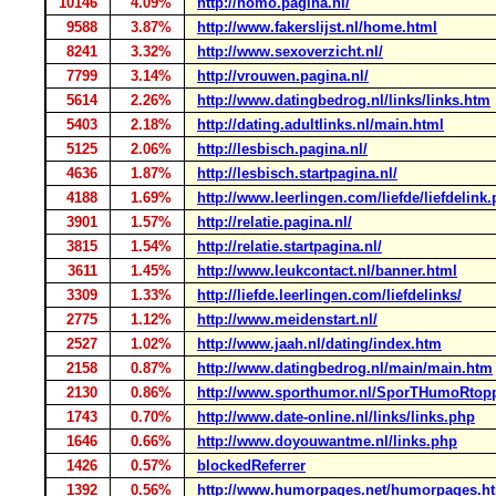
10146
4.09%
http://homo.pagina.nl/
9588
3.87%
http://www.fakerslijst.nl/home.html
8241
3.32%
http://www.sexoverzicht.nl/
7799
3.14%
http://vrouwen.pagina.nl/
5614
2.26%
http://www.datingbedrog.nl/links/links.htm
5403
2.18%
http://dating.adultlinks.nl/main.html
5125
2.06%
http://lesbisch.pagina.nl/
4636
1.87%
http://lesbisch.startpagina.nl/
4188
1.69%
http://www.leerlingen.com/liefde/liefdelink
3901
1.57%
http://relatie.pagina.nl/
3815
1.54%
http://relatie.startpagina.nl/
3611
1.45%
http://www.leukcontact.nl/banner.html
3309
1.33%
http://liefde.leerlingen.com/liefdelinks/
2775
1.12%
http://www.meidenstart.nl/
2527
1.02%
http://www.jaah.nl/dating/index.htm
2158
0.87%
http://www.datingbedrog.nl/main/main.htm
2130
0.86%
http://www.sporthumor.nl/SporTHumoRtopp
1743
0.70%
http://www.date-online.nl/links/links.php
1646
0.66%
http://www.doyouwantme.nl/links.php
1426
0.57%
blockedReferrer
1392
0.56%
http://www.humorpages.net/humorpages.h