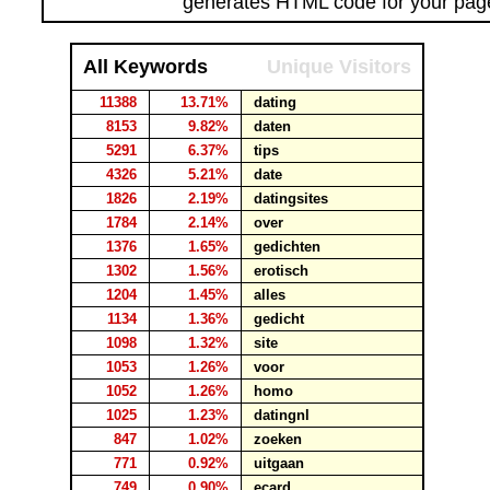
generates HTML code for your pag
All Keywords
Unique Visitors
11388
13.71%
dating
8153
9.82%
daten
5291
6.37%
tips
4326
5.21%
date
1826
2.19%
datingsites
1784
2.14%
over
1376
1.65%
gedichten
1302
1.56%
erotisch
1204
1.45%
alles
1134
1.36%
gedicht
1098
1.32%
site
1053
1.26%
voor
1052
1.26%
homo
1025
1.23%
datingnl
847
1.02%
zoeken
771
0.92%
uitgaan
749
0.90%
ecard