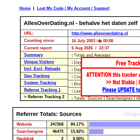
Home
|
Lost My Code / My Account / Support
AllesOverDating.nl - behalve het daten zelf
URL:
http://www.allesoverdating.nl
Counting since:
16 July 2003 /� 00:08
Current report:
6 Aug 2026 / 22:37
Summary
Unique Visitors
Incl, Excl, Reloads
Geo Tracking
System Tracking
Referrer Tracking 1
> Referrer Tracking 2
Referrer Totals: Sources
Uniqu
Website
247268
84.17%
Searchengine
46475
15.82%
Harddisk
2
0.00%