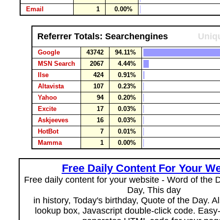
Email
1
0.00%
Referrer Totals: Searchengines
Uniqu
Google
43742
94.11%
MSN Search
2067
4.44%
Ilse
424
0.91%
Altavista
107
0.23%
Yahoo
94
0.20%
Excite
17
0.03%
Askjeeves
16
0.03%
HotBot
7
0.01%
Mamma
1
0.00%
Free Daily Content For Your We
Free daily content for your website - Word of the Da
Day, This day
in history, Today's birthday, Quote of the Day. 
lookup box, Javascript double-click code. Easy